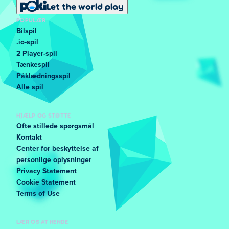
Let the world play
POPULÆR
Bilspil
.io-spil
2 Player-spil
Tænkespil
Påklædningsspil
Alle spil
HJÆLP OG STØTTE
Ofte stillede spørgsmål
Kontakt
Center for beskyttelse af
personlige oplysninger
Privacy Statement
Cookie Statement
Terms of Use
LÆR OS AT KENDE