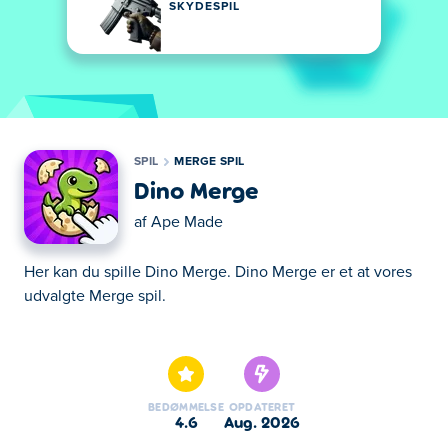
SKYDESPIL
SPIL
MERGE SPIL
Dino Merge
af
Ape Made
Her kan du spille Dino Merge. Dino Merge er et at vores
udvalgte Merge spil.
Her kan du spille Dino Merge. Dino Merge er et at vores
udvalgte Merge spil.
BEDØMMELSE
OPDATERET
4.6
aug. 2026