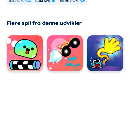
IDLE SPIL
166
SLIM SPIL
18
MERGE SPIL
121
Flere spil fra denne udvikler