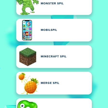
MONSTER SPIL
MOBILSPIL
MINECRAFT SPIL
MERGE SPIL