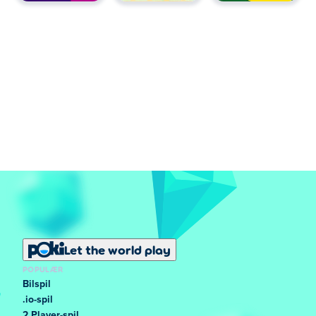
Let the world play
POPULÆR
Bilspil
.io-spil
2 Player-spil