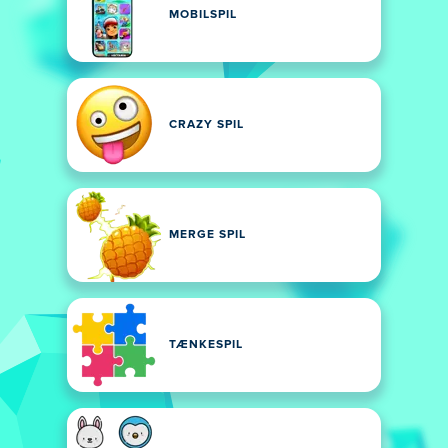
MOBILSPIL
CRAZY SPIL
MERGE SPIL
TÆNKESPIL