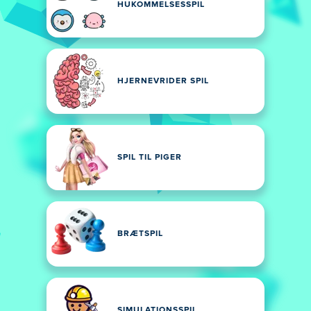
HUKOMMELSESSPIL
HJERNEVRIDER SPIL
SPIL TIL PIGER
BRÆTSPIL
SIMULATIONSSPIL