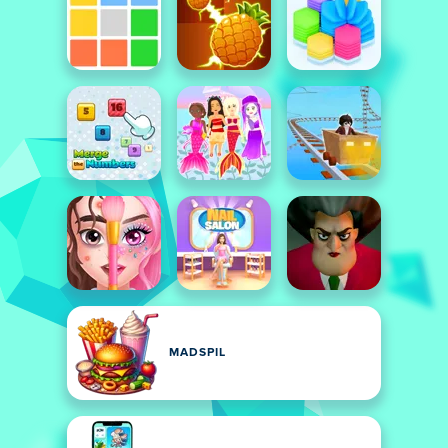
MADSPIL