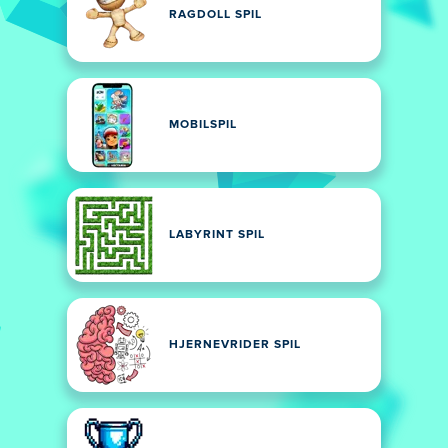
RAGDOLL SPIL
MOBILSPIL
LABYRINT SPIL
HJERNEVRIDER SPIL