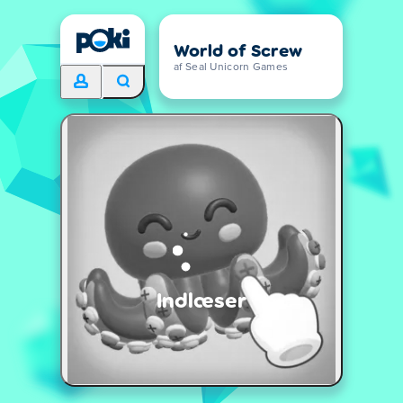
World of Screw
af Seal Unicorn Games
Indlæser