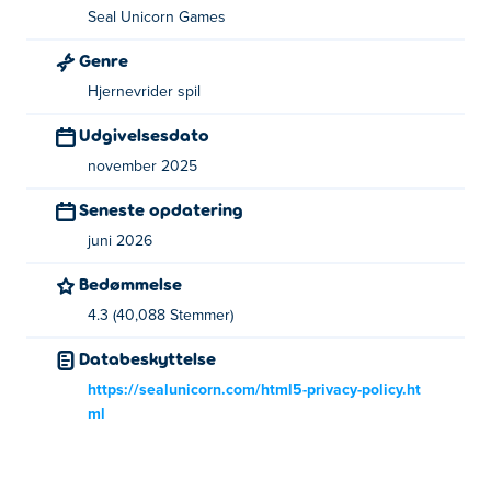
Seal Unicorn Games
Hvordan kan jeg spille World of Screw gratis?
Genre
Du kan spille World of Screw gratis på Poki.
Hjernevrider spil
Udgivelsesdato
Kan jeg spille World of Screw på mobile
enheder og computere?
november 2025
Seneste opdatering
World of Screw kan spilles på din computer og mobile
enheder som telefoner og tablets.
juni 2026
Bedømmelse
4.3 (40,088 Stemmer)
Databeskyttelse
https://sealunicorn.com/html5-privacy-policy.ht
ml