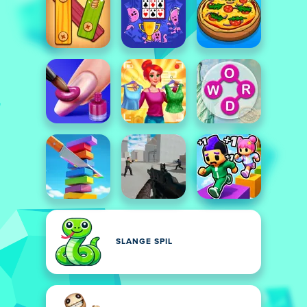
SLANGE SPIL