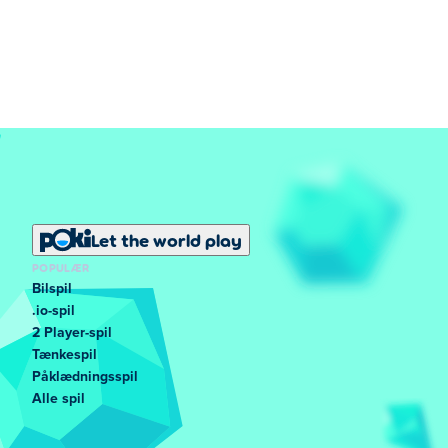
Let the world play
POPULÆR
Bilspil
.io-spil
2 Player-spil
Tænkespil
Påklædningsspil
Alle spil