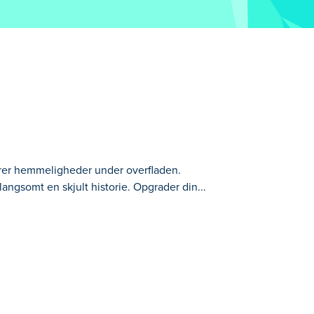
lører hemmeligheder under overfladen.
gsomt en skjult historie. Opgrader din...
n. Udforsk dybderne, saml mystiske
og tag opgaver for at tjene flere penge.
 udfolde sig!