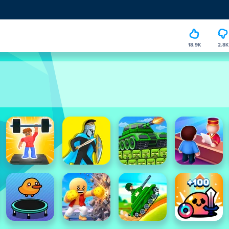
18.9K
2.8K