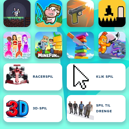
RACERSPIL
KLIK SPIL
SPIL TIL
3D-SPIL
DRENGE