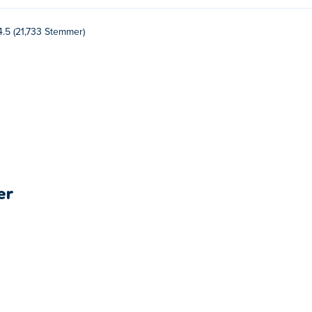
4.5 (21,733 Stemmer)
er