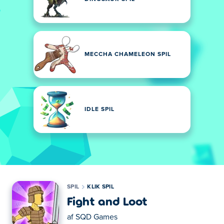
MECCHA CHAMELEON SPIL
IDLE SPIL
SPIL
KLIK SPIL
Fight and Loot
af
SQD Games