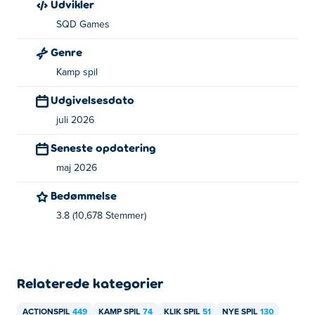
Udvikler
Angreb: E
SQD Games
Flet: Venstreklik og hold nede for at flette
Genre
Kamp spil
Hvem skabte Fight and Loot?
Udgivelsesdato
Fight and Loot er skabt af SQD Games. Spil deres andre
juli 2026
spil på Poki:
Fish Squad
!
Seneste opdatering
Hvordan kan jeg spille Fight and Loot gratis?
maj 2026
Du kan spille Fight and Loot gratis på Poki.
Bedømmelse
Kan jeg spille Fight and Loot på mobile
3.8 (10,678 Stemmer)
enheder og computere?
Fight and Loot kan spilles på din computer og mobile
enheder som telefoner og tablets.
Relaterede kategorier
ACTIONSPIL
449
KAMP SPIL
74
KLIK SPIL
51
NYE SPIL
130