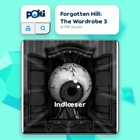
Forgotten Hill:
The Wardrobe 3
af FM Studio
Indlæser