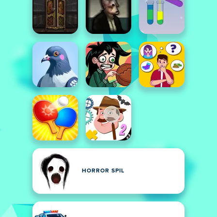
HORROR SPIL