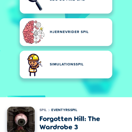
HJERNEVRIDER SPIL
SIMULATIONSSPIL
SPIL
EVENTYRSSPIL
Forgotten Hill: The
Wardrobe 3