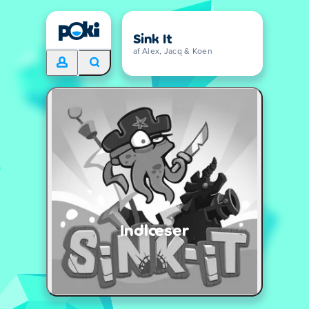
Sink It
af Alex, Jacq & Koen
Indlæser