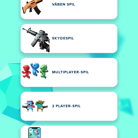
VÅBEN SPIL
SKYDESPIL
MULTIPLAYER-SPIL
2 PLAYER-SPIL