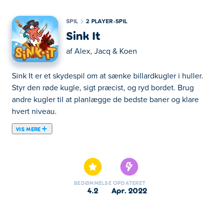
SPIL
2 PLAYER-SPIL
Sink It
af
Alex, Jacq & Koen
Sink It er et skydespil om at sænke billardkugler i huller.
Styr den røde kugle, sigt præcist, og ryd bordet. Brug
andre kugler til at planlægge de bedste baner og klare
hvert niveau.
VIS MERE
Her kan du spille Sink It. Sink It er et at vores udvalgte 2
Player-spil.
BEDØMMELSE
OPDATERET
4.2
apr. 2022