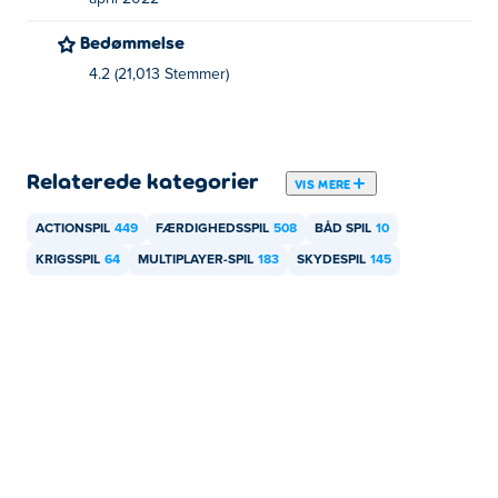
Bedømmelse
4.2 (21,013 Stemmer)
Relaterede kategorier
VIS MERE
ACTIONSPIL
449
FÆRDIGHEDSSPIL
508
BÅD SPIL
10
KRIGSSPIL
64
MULTIPLAYER-SPIL
183
SKYDESPIL
145