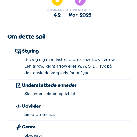
samme tid. Du kan spille som en talentfuld gris, hund,
BEDØMMELSE
OPDATERET
vampyr eller alf. Start med en pingvin eller bi-sidekick,
4.2
mar. 2025
eller vælg en speciel kraft! Gør dig klar til at svine
computeren hele dagen ved at spille dette spil!
Om dette spil
Hvordan spiller man Cave Blast?
Styring
Flyt dit svinekort mod det kort, du vil interagere med.
Bevæg dig med tasterne Up arrow, Down arrow,
Flyt - piletaster, WASD eller tryk på den ønskede
Left arrow, Right arrow eller W, A, S, D. Tryk på
kortplads
den ønskede kortplads for at flytte.
Understøttede enheder
Hvem skabte Cave Blast?
Stationær, telefon og tablet
Cave Blast blev skabt af Snoutup Games. Spil deres
Udvikler
andre svinespil på Poki:
Card Hog
,
Iron Snout
,
Bacon May
Die
,
Hop Chop
,
Bunny Goes Boom
og ninja-shurican
SnoutUp Games
Genre
Skydespil