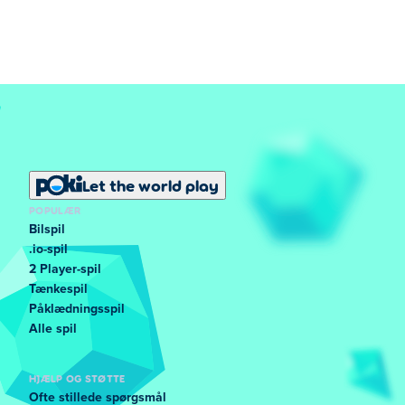
Let the world play
POPULÆR
Bilspil
.io-spil
2 Player-spil
Tænkespil
Påklædningsspil
Alle spil
HJÆLP OG STØTTE
Ofte stillede spørgsmål