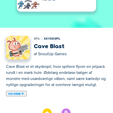
SPIL
SKYDESPIL
Cave Blast
af
SnoutUp Games
Cave Blast er et skydespil, hvor spillere flyver en jetpack
rundt i en mørk hule. Ødelæg endeløse bølger af
monstre med usædvanlige våben, saml sære kæledyr og
nyttige opgraderinger for at overleve længst muligt.
VIS MERE
Cave Blast er et tempofyldt skydespil med mange
spilbare figurer. Skyd flagermus og andre monstre! Dette
actionspil vover dig til at flyve og affyre dit våben på