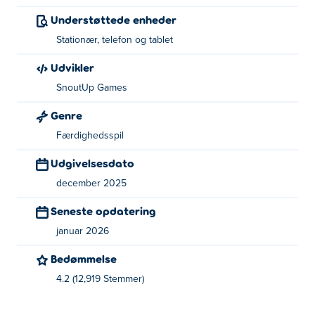
dig.
Understøttede enheder
Stationær, telefon og tablet
Hvem skabte Bacon Survivor?
Udvikler
Bacon Survivor er skabt af SnoutUp. Spil deres andre spil
SnoutUp Games
på Poki:
Iron Snout
,
Bacon May Die
,
Card Hog
,
Hop
Chop
,
Cave Blast
, shurican, toaster-dash,
Card Hog
, og
Genre
Bunny Goes Boom
!
Færdighedsspil
Hvordan kan jeg spille Bacon Survivor gratis?
Udgivelsesdato
december 2025
Du kan spille Bacon Survivor gratis på Poki.
Seneste opdatering
Kan jeg spille Bacon Survivor på mobile
enheder og computere?
januar 2026
Bedømmelse
Bacon Survivor kan spilles på din computer og mobile
enheder som telefoner og tablets.
4.2 (12,919 Stemmer)