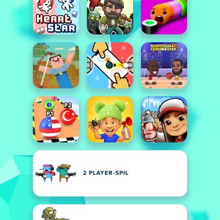
2 PLAYER-SPIL