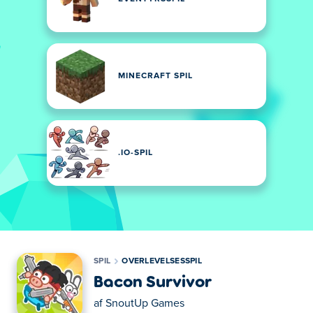
MINECRAFT SPIL
.IO-SPIL
SPIL
OVERLEVELSESSPIL
Bacon Survivor
af
SnoutUp Games