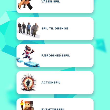
VÅBEN SPIL
SPIL TIL DRENGE
FÆRDIGHEDSSPIL
ACTIONSPIL
EVENTYRSSPIL