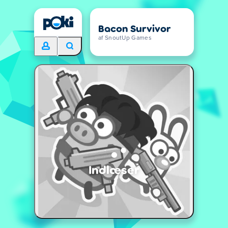
Bacon Survivor
af SnoutUp Games
Indlæser