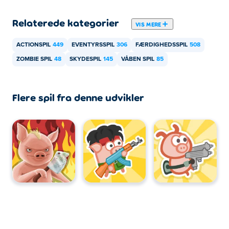
Relaterede kategorier
VIS MERE
ACTIONSPIL
449
EVENTYRSSPIL
306
FÆRDIGHEDSSPIL
508
ZOMBIE SPIL
48
SKYDESPIL
145
VÅBEN SPIL
85
Flere spil fra denne udvikler