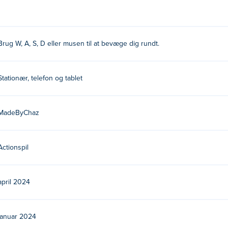
g vil sætte dig på prøve. Kan du besejre zombier og endelig nyde d
Brug W, A, S, D eller musen til at bevæge dig rundt.
 rundt!
Stationær, telefon og tablet
e er deres første kamp Poki!
gratis?
MadeByChaz
Actionspil
le enheder og desktop?
og mobile enheder som telefoner og tablets.
april 2024
januar 2024