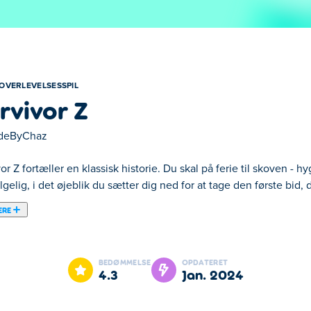
OVERLEVELSESSPIL
rvivor Z
deByChaz
or Z fortæller en klassisk historie. Du skal på ferie til skoven - 
lgelig, i det øjeblik du sætter dig ned for at tage den første bid
ERE
u skal på ferie til skoven - hyg dig og spis lidt hamburgere. Men s
e af zombier op og begynder at angribe dig. Tror du bliver nødt 
BEDØMMELSE
OPDATERET
 nogle Z'er! Hver zombie, du besejrer, vil tabe en perle. Saml 
4.3
jan. 2024
 du vælge en statistik, der skal øges. Du kan få mere sundhed, s
bliver sværere og sværere, som tiden går. Bevis, at du er den ult