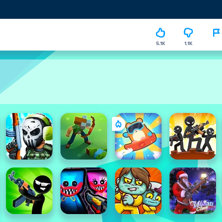
5.1K
1.1K