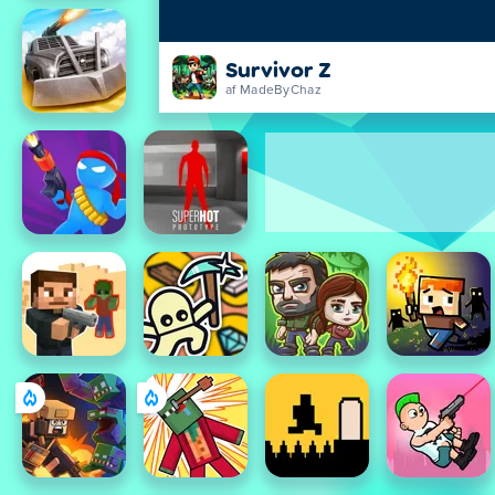
Survivor Z
af MadeByChaz