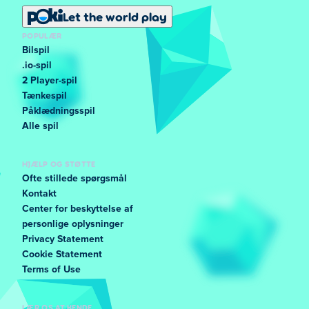
Let the world play
POPULÆR
Bilspil
.io-spil
2 Player-spil
Tænkespil
Påklædningsspil
Alle spil
HJÆLP OG STØTTE
Ofte stillede spørgsmål
Kontakt
Center for beskyttelse af
personlige oplysninger
Privacy Statement
Cookie Statement
Terms of Use
LÆR OS AT KENDE