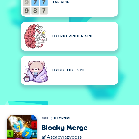
TAL SPIL
HJERNEVRIDER SPIL
HYGGELIGE SPIL
SPIL
BLOKSPIL
Blocky Merge
af
Ascabyrazygess