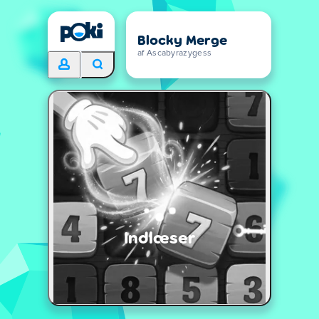
Blocky Merge
af Ascabyrazygess
Indlæser