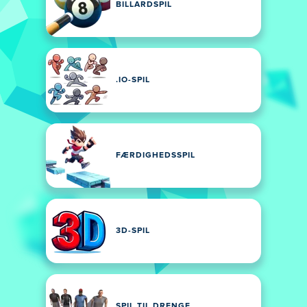
BILLARDSPIL
.IO-SPIL
FÆRDIGHEDSSPIL
3D-SPIL
SPIL TIL DRENGE