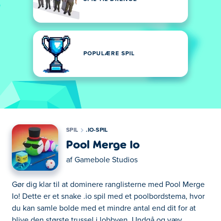
POPULÆRE SPIL
SPIL
.IO-SPIL
Pool Merge Io
af
Gamebole Studios
Gør dig klar til at dominere ranglisterne med Pool Merge
Io! Dette er et snake .io spil med et poolbordstema, hvor
du kan samle bolde med et mindre antal end dit for at
blive den største trussel i lobbyen. Undgå og væv...