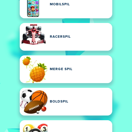
MOBILSPIL
RACERSPIL
MERGE SPIL
BOLDSPIL