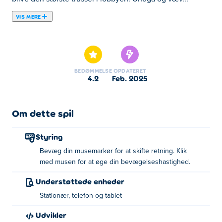
VIS MERE
Gør dig klar til at dominere ranglisterne med Pool Merge
Io! Dette er et snake .io spil med et poolbordstema, hvor
du kan samle bolde med et mindre antal end dit for at
blive den største trussel i lobbyen. Undgå og væv rundt
BEDØMMELSE
OPDATERET
om fjender, der har et højere antal end dit, og jagt mindre
4.2
feb. 2025
fjender for at vokse yderligere. Vær på udkig efter sjove
power-ups, der kan hjælpe dig med din konstante
klatring op på ranglisterne. Jo mere du spiller, jo flere
Om dette spil
kosmetiske muligheder kan du låse op for din bold, bord
og avatar! Har du det, der skal til for at erobre
Styring
poolbordet?
Bevæg din musemarkør for at skifte retning. Klik
med musen for at øge din bevægelseshastighed.
Hvordan spiller jeg Pool Merge Io?
Understøttede enheder
Slå sammen med enhver bold, der har et mindre antal
Stationær, telefon og tablet
end din for at vokse.
Udvikler
Skift retning ved at flytte musemarkøren.