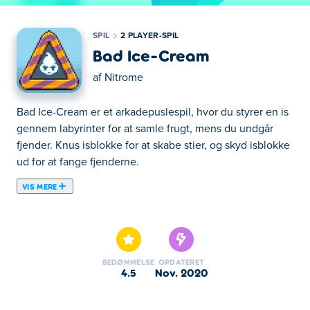
SPIL
2 PLAYER-SPIL
Bad Ice-Cream
af
Nitrome
Bad Ice-Cream er et arkadepuslespil, hvor du styrer en is
gennem labyrinter for at samle frugt, mens du undgår
fjender. Knus isblokke for at skabe stier, og skyd isblokke
ud for at fange fjenderne.
VIS MERE
Vælg en smag og tilsæt frugt til din is! I denne frysende
Pac-Man version finder du cool grafik og lækre desserter.
Tag igennem hver labyrint-level og indsaml frugt for at
score points. Få fat i alle frugterne uden at blive fanget,
BEDØMMELSE
OPDATERET
og nyd din lækre dessert!
4.5
nov. 2020