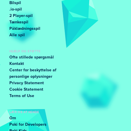
Bilspil
.io-spil
2 Player-spil
Tænkespil
Påklædningsspil
Alle spil
HJÆLP OG STØTTE
Ofte stillede spørgsmål
Kontakt
Center for beskyttelse af
personlige oplysninger
Privacy Statement
Cookie Statement
Terms of Use
LÆR OS AT KENDE
Om
Poki for Developers