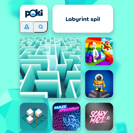
Labyrint spil