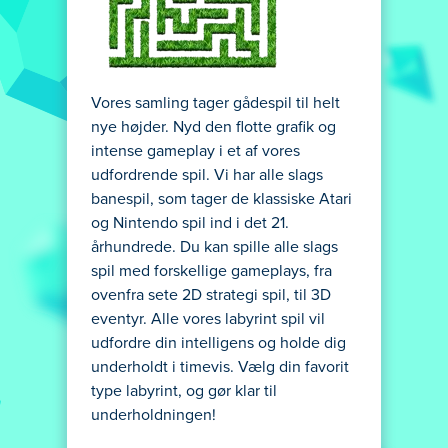
Vores samling tager gådespil til helt
nye højder. Nyd den flotte grafik og
intense gameplay i et af vores
udfordrende spil. Vi har alle slags
banespil, som tager de klassiske Atari
og Nintendo spil ind i det 21.
århundrede. Du kan spille alle slags
spil med forskellige gameplays, fra
ovenfra sete 2D strategi spil, til 3D
eventyr. Alle vores labyrint spil vil
udfordre din intelligens og holde dig
underholdt i timevis. Vælg din favorit
type labyrint, og gør klar til
underholdningen!