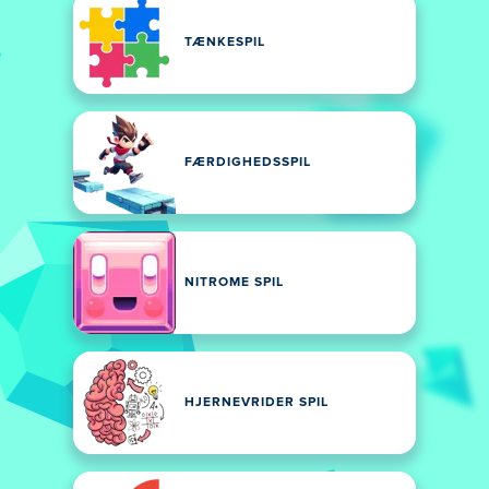
TÆNKESPIL
FÆRDIGHEDSSPIL
NITROME SPIL
HJERNEVRIDER SPIL