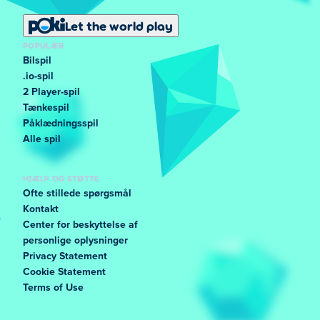
Let the world play
POPULÆR
Bilspil
.io-spil
2 Player-spil
Tænkespil
Påklædningsspil
Alle spil
HJÆLP OG STØTTE
Ofte stillede spørgsmål
Kontakt
Center for beskyttelse af
personlige oplysninger
Privacy Statement
Cookie Statement
Terms of Use