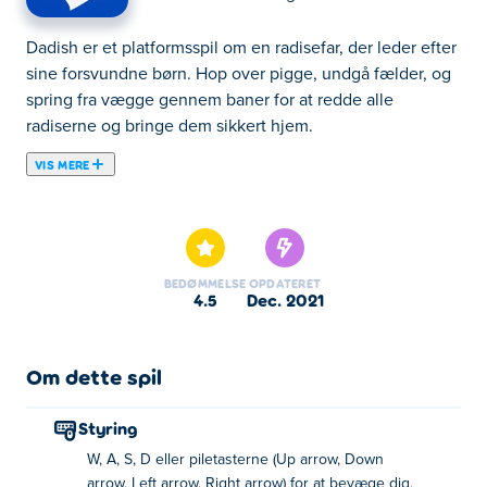
Dadish er et platformsspil om en radisefar, der leder efter
sine forsvundne børn. Hop over pigge, undgå fælder, og
spring fra vægge gennem baner for at redde alle
radiserne og bringe dem sikkert hjem.
VIS MERE
Her kan du spille Dadish. Dadish er et at vores udvalgte .
BEDØMMELSE
OPDATERET
4.5
dec. 2021
Om dette spil
Styring
W, A, S, D eller piletasterne (Up arrow, Down
arrow, Left arrow, Right arrow) for at bevæge dig.