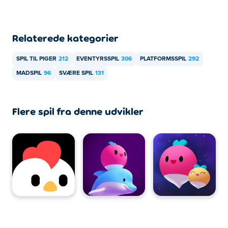
Relaterede kategorier
SPIL TIL PIGER
212
EVENTYRSSPIL
306
PLATFORMSSPIL
292
MADSPIL
96
SVÆRE SPIL
131
Flere spil fra denne udvikler