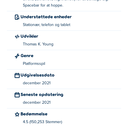
Spacebar for at hoppe.
Understøttede enheder
Stationær, telefon og tablet
Udvikler
Thomas K. Young
Genre
Platformsspil
Udgivelsesdato
december 2021
Seneste opdatering
december 2021
Bedømmelse
4.5 (150,253 Stemmer)