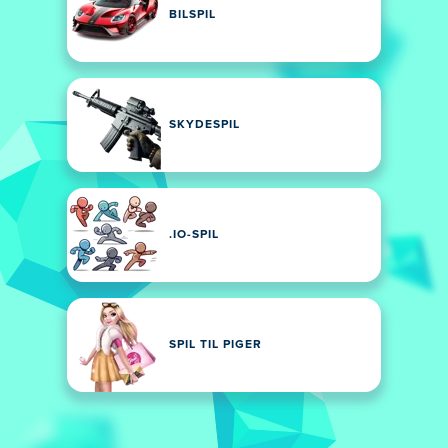
BILSPIL
SKYDESPIL
.IO-SPIL
SPIL TIL PIGER