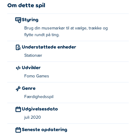
Om dette spil
Styring
Brug din musemarkør til at vælge, trække og
flytte rundt på ting.
Understøttede enheder
Stationær
Udvikler
Fomo Games
Genre
Færdighedsspil
Udgivelsesdato
juli 2020
Seneste opdatering