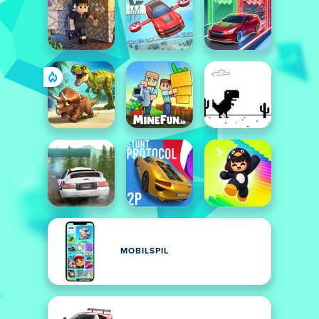
MOBILSPIL