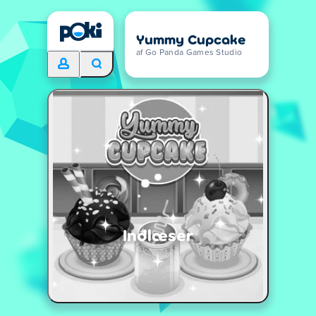
Yummy Cupcake
af Go Panda Games Studio
Indlæser