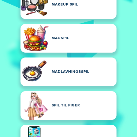
MAKEUP SPIL
MADSPIL
MADLAVNINGSSPIL
SPIL TIL PIGER