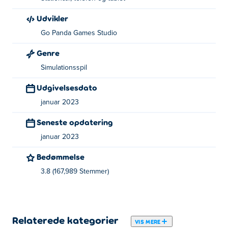
Udvikler
Go Panda Games Studio
Genre
Simulationsspil
Udgivelsesdato
januar 2023
Seneste opdatering
januar 2023
Bedømmelse
3.8 (167,989 Stemmer)
Relaterede kategorier
VIS MERE