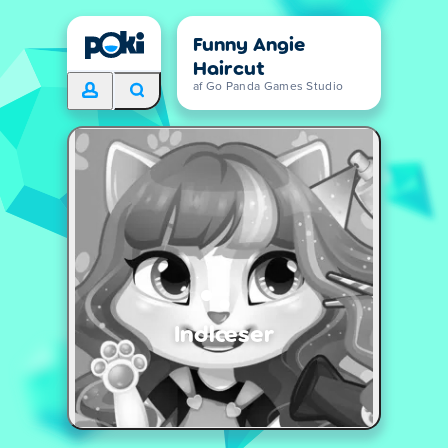
Funny Angie
Haircut
af Go Panda Games Studio
Indlæser