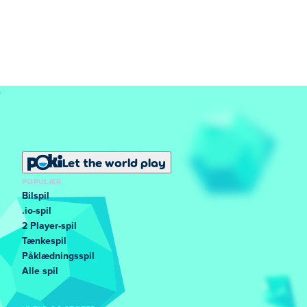
Let the world play
POPULÆR
Bilspil
.io-spil
2 Player-spil
Tænkespil
Påklædningsspil
Alle spil