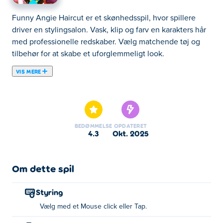
Funny Angie Haircut er et skønhedsspil, hvor spillere
driver en stylingsalon. Vask, klip og farv en karakters hår
med professionelle redskaber. Vælg matchende tøj og
tilbehør for at skabe et uforglemmeligt look.
VIS MERE
Funny Angie Haircut er et sødt makeover-spil, hvor du
kan give den bedårende kat Angie drømmefrisuren! Brug
alle mulige sjove værktøjer som saks, krøllejern, føntørrer
og endda magisk hårspray til at style hendes pels helt
BEDØMMELSE
OPDATERET
rigtigt. Eksperimenter med lyse farver, vilde frisurer, og
4.3
okt. 2025
fuldend looket med et stilfuldt outfit ved at mikse og
matche det sødeste tøj. Klar til at gøre Angie til den mest
moderigtige kat nogensinde?
Om dette spil
Hvordan spiller man sjov Angie-klipning?
Styring
Vælg med et Mouse click eller Tap.
Klik eller tryk for at foretage valget.