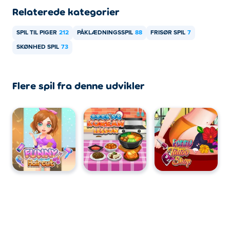
enheder og computere?
Relaterede kategorier
Sjov Angie Haircut kan spilles på din computer og mobile
SPIL TIL PIGER
212
PÅKLÆDNINGSSPIL
88
FRISØR SPIL
7
enheder som telefoner og tablets.
SKØNHED SPIL
73
Flere spil fra denne udvikler