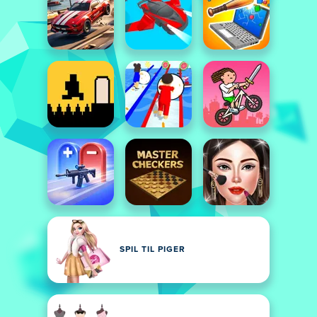
SPIL TIL PIGER