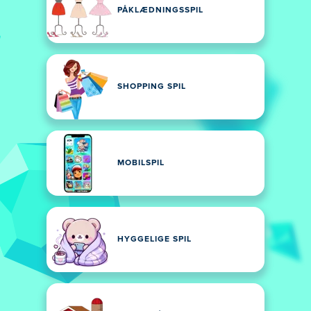
PÅKLÆDNINGSSPIL
SHOPPING SPIL
MOBILSPIL
HYGGELIGE SPIL