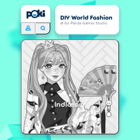
DIY World Fashion
af Go Panda Games Studio
Indlæser