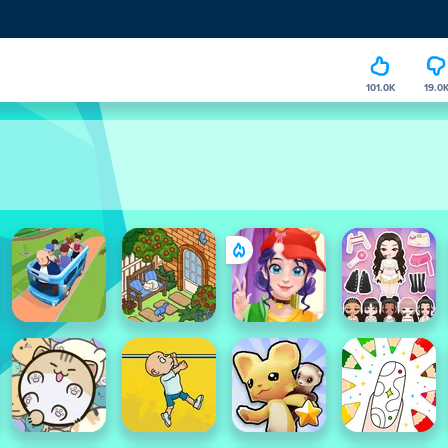
101.0K
19.0