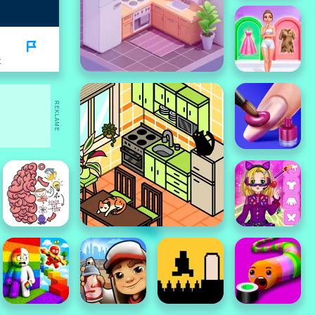
K
REKLAME