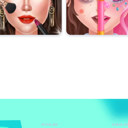
POPULÆR
HJÆLP O