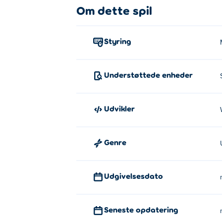
Om dette spil
Klik for at vælge et element. Træk elemen
Hvem skabte Mit Hyggelige Hjem?
Styring
My Cozy Home er skabt af WeLoPlay. Spil d
Makeover
,
Hockey Stars
,
Nails DIY: Manic
Understøttede enheder
Hvordan kan jeg spille My Cozy H
Du kan spille My Cozy Home gratis på Pok
Udvikler
Kan jeg spille My Cozy Home på 
Genre
My Cozy Home kan spilles på din computer
Udgivelsesdato
Seneste opdatering