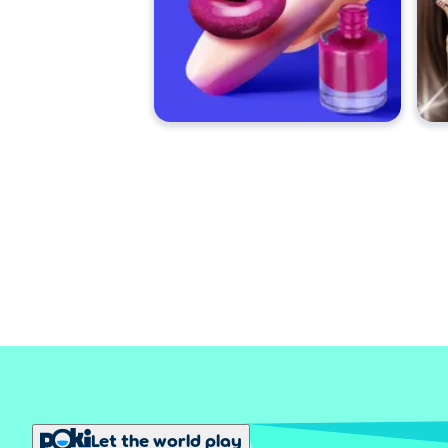
Let the world play