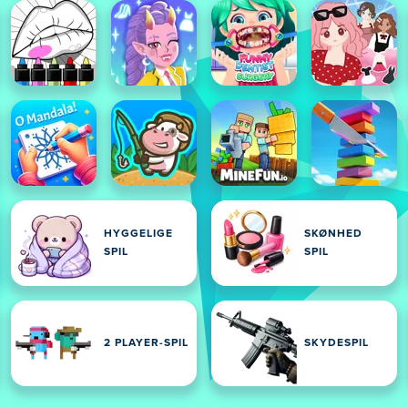
HYGGELIGE
SKØNHED
SPIL
SPIL
PIL
2 PLAYER-SPIL
SKYDESPIL