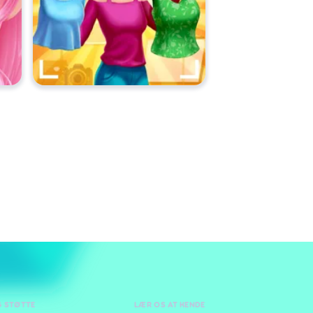
G STØTTE
LÆR OS AT KENDE