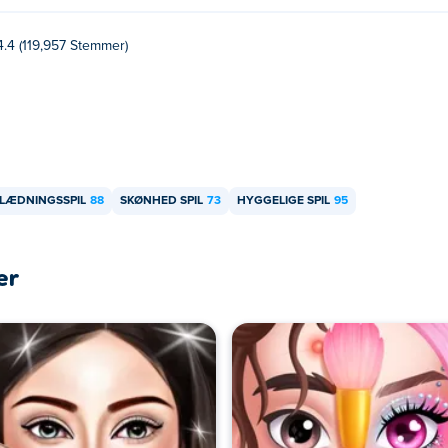
4.4 (119,957 Stemmer)
LÆDNINGSSPIL
88
SKØNHED SPIL
73
HYGGELIGE SPIL
95
er