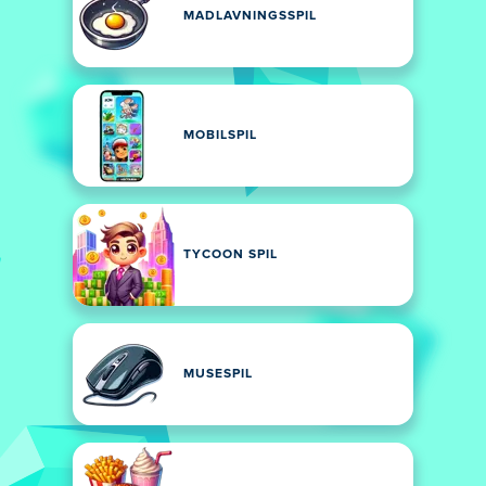
MADLAVNINGSSPIL
MOBILSPIL
TYCOON SPIL
MUSESPIL