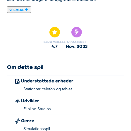
VIS MERE
I dette nye indlæg i Papa's-serien skal du til Starlight City!
Her vil du spille som enten Chuck eller Mandi og påtage
dig rollen som køkkenchef for Papa Louies nyeste
satsning: en kyllingevingerestaurant! Det er op til dig at
BEDØMMELSE
OPDATERET
tage imod ordrerne, stege kyllingen, anvende de rigtige
4.7
nov. 2023
saucer og arrangere smukke fade. Glade kunder vil øge
din score og give dig flere penge, som du kan bruge på
at dekorere din restaurant. Kan du lave de bedste vinger
Om dette spil
og bygge den bedste restaurant, Starlight City
nogensinde har set?
Understøttede enheder
Stationær, telefon og tablet
Hvordan spiller man Papa's Wingeria?
Udvikler
Brug til at navigere dig gennem køkkenet og lave
Flipline Studios
de bedste vinger!
Genre
Hvem skabte Papa's Wingeria
Simulationsspil