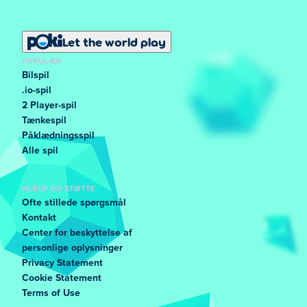
Let the world play
POPULÆR
Bilspil
.io-spil
2 Player-spil
Tænkespil
Påklædningsspil
Alle spil
HJÆLP OG STØTTE
Ofte stillede spørgsmål
Kontakt
Center for beskyttelse af
personlige oplysninger
Privacy Statement
Cookie Statement
Terms of Use