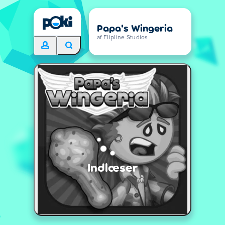
Papa's Wingeria
af Flipline Studios
Indlæser