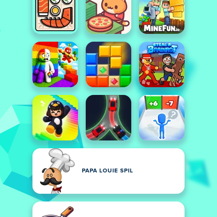
PAPA LOUIE SPIL