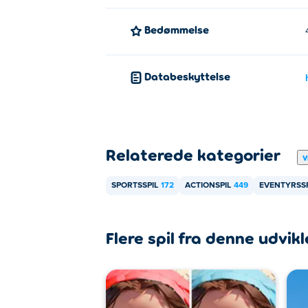
Bedømmelse
Databeskyttelse
Relaterede kategorier
V
SPORTSSPIL
172
ACTIONSPIL
449
EVENTYRSSP
Flere spil fra denne udvikl