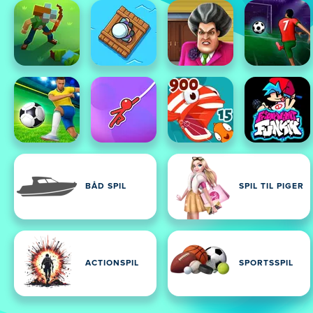
BÅD SPIL
SPIL TIL PIGER
ACTIONSPIL
SPORTSSPIL