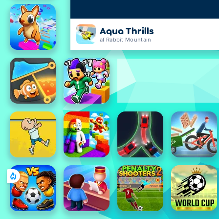
Aqua Thrills
af Rabbit Mountain