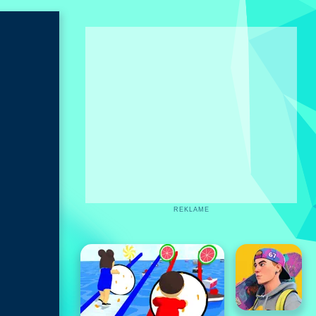
REKLAME