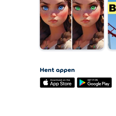
Hent appen