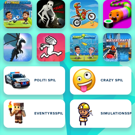
POLITI SPIL
CRAZY SPIL
EVENTYRSSPIL
SIMULATIONSSPI