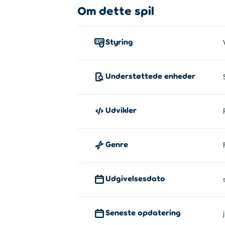
Om dette spil
Styring
Understøttede enheder
Udvikler
Genre
Udgivelsesdato
Seneste opdatering