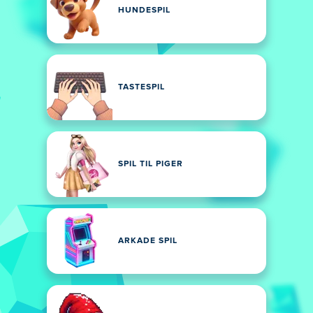
HUNDESPIL
TASTESPIL
SPIL TIL PIGER
ARKADE SPIL