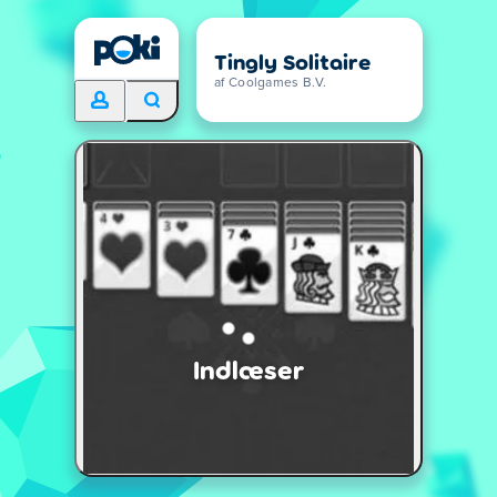
Tingly Solitaire
af Coolgames B.V.
Indlæser