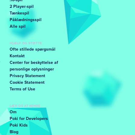
.io-spil
2 Player-spil
Tænkespil
Påklædningsspil
Alle spil
HJÆLP OG STØTTE
Ofte stillede spørgsmål
Kontakt
Center for beskyttelse af
personlige oplysninger
Privacy Statement
Cookie Statement
Terms of Use
LÆR OS AT KENDE
Om
Poki for Developers
Poki Kids
Blog