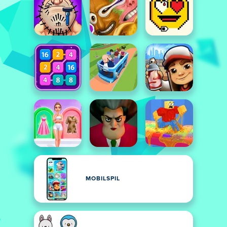
MOBILSPIL