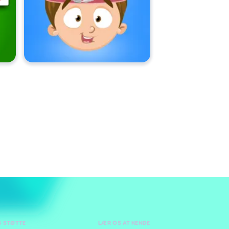
G STØTTE
LÆR OS AT KENDE