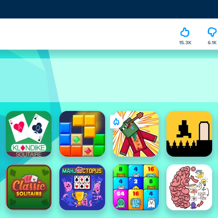
15.3K
6.1K