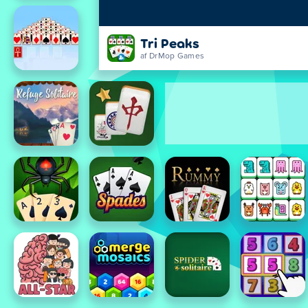
Tri Peaks
af DrMop Games