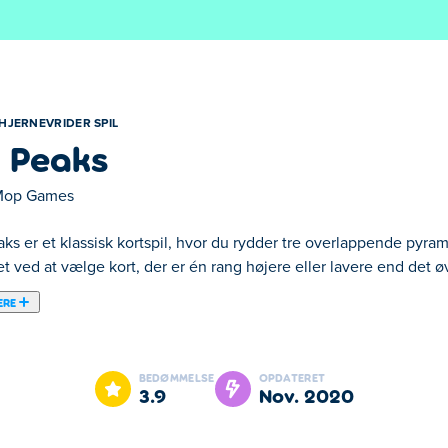
HJERNEVRIDER SPIL
i Peaks
Mop Games
aks er et klassisk kortspil, hvor du rydder tre overlappende pyra
t ved at vælge kort, der er én rang højere eller lavere end det ø
ERE
 at vores udvalgte Hjernevrider spil.
BEDØMMELSE
OPDATERET
3.9
nov. 2020