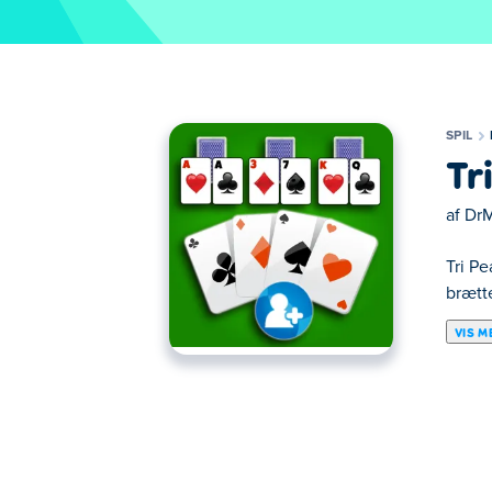
SPIL
Tr
af
Dr
Tri Pe
brætte
VIS M
Her kan du spille Tri Peaks. Tri Peaks er et