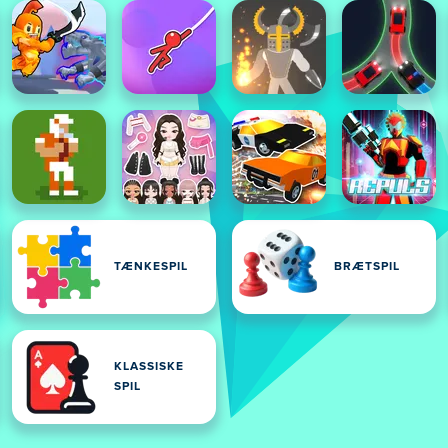
TÆNKESPIL
BRÆTSPIL
KLASSISKE
SPIL