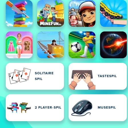
SOLITAIRE
TASTESPIL
SPIL
2 PLAYER-SPIL
MUSESPIL