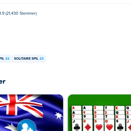
3.9 (21,430 Stemmer)
PIL
32
SOLITAIRE SPIL
23
er