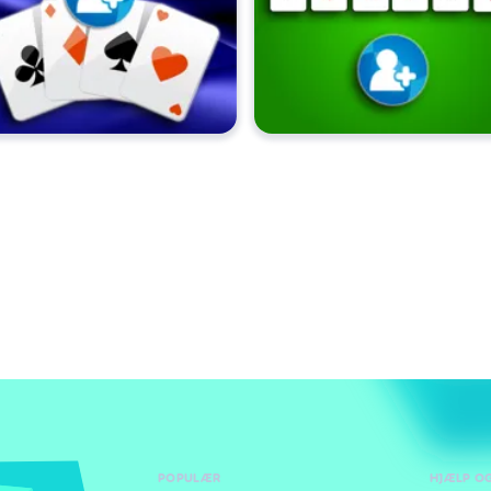
POPULÆR
HJÆLP O