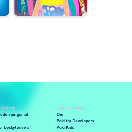
G STØTTE
LÆR OS AT KENDE
llede spørgsmål
Om
Poki for Developers
or beskyttelse af
Poki Kids