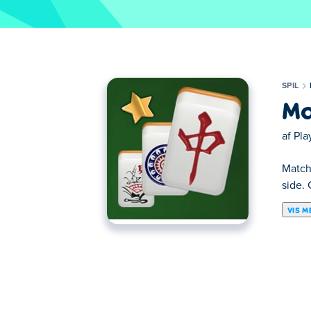
SPIL
Ma
af
Pla
Match
side. 
VIS M
Match brikker for at løse klassiske Mahjo
for matchende bogstaver, tal og figurer. Da 