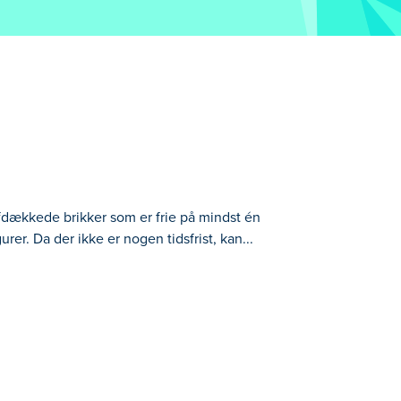
afdækkede brikker som er frie på mindst én
er. Da der ikke er nogen tidsfrist, kan...
ndst én side. Gennemsøg hvert bræt layout