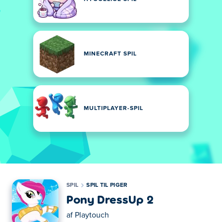
MINECRAFT SPIL
MULTIPLAYER-SPIL
SPIL
SPIL TIL PIGER
Pony DressUp 2
af
Playtouch