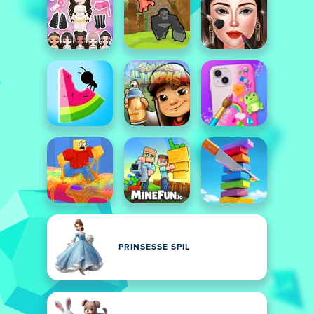
PRINSESSE SPIL