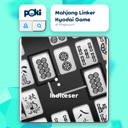
Mahjong Linker
Kyodai Game
af Playtouch
Indlæser