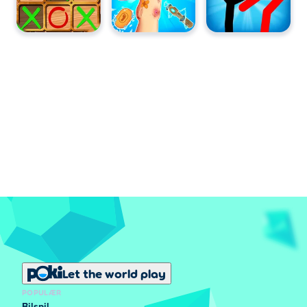
Let the world play
POPULÆR