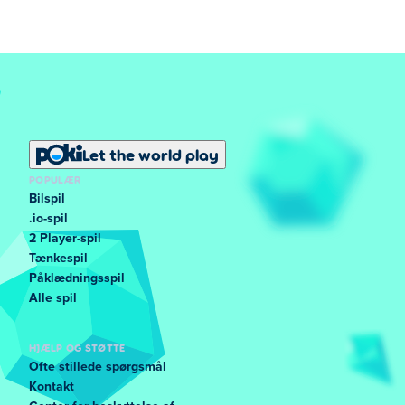
Let the world play
POPULÆR
Bilspil
.io-spil
2 Player-spil
Tænkespil
Påklædningsspil
Alle spil
HJÆLP OG STØTTE
Ofte stillede spørgsmål
Kontakt