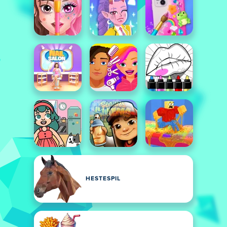
HESTESPIL