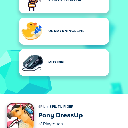
UDSMYKNINGSSPIL
MUSESPIL
SPIL
SPIL TIL PIGER
Pony DressUp
af
Playtouch