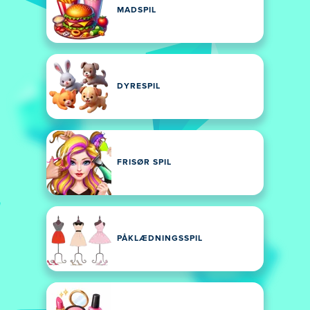
MADSPIL
DYRESPIL
FRISØR SPIL
PÅKLÆDNINGSSPIL