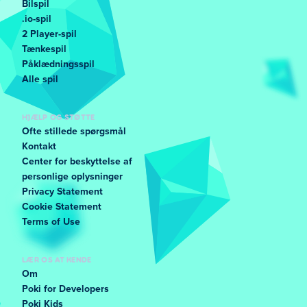
Bilspil
.io-spil
2 Player-spil
Tænkespil
Påklædningsspil
Alle spil
HJÆLP OG STØTTE
Ofte stillede spørgsmål
Kontakt
Center for beskyttelse af
personlige oplysninger
Privacy Statement
Cookie Statement
Terms of Use
LÆR OS AT KENDE
Om
Poki for Developers
Poki Kids