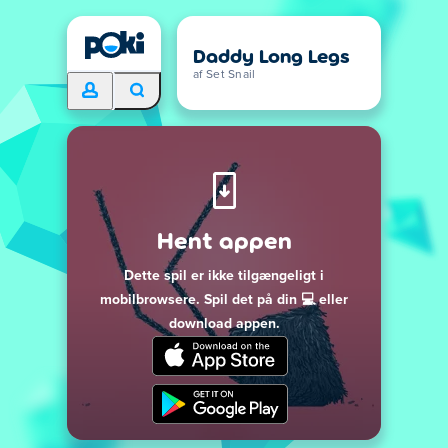
Daddy Long Legs
af Set Snail
Hent appen
Dette spil er ikke tilgængeligt i
mobilbrowsere. Spil det på din 💻 eller
download appen.