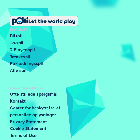
Let the world play
POPULÆR
Bilspil
.io-spil
2 Player-spil
Tænkespil
Påklædningsspil
Alle spil
HJÆLP OG STØTTE
Ofte stillede spørgsmål
Kontakt
Center for beskyttelse af
personlige oplysninger
Privacy Statement
Cookie Statement
Terms of Use