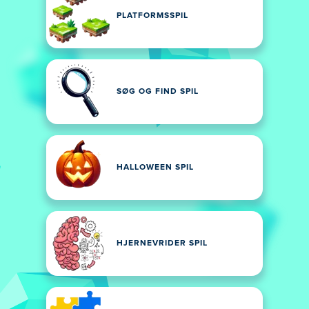
PLATFORMSSPIL
SØG OG FIND SPIL
HALLOWEEN SPIL
HJERNEVRIDER SPIL