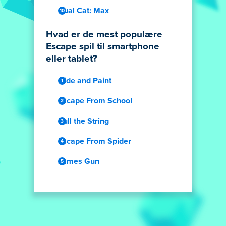
Dual Cat: Max
Hvad er de mest populære
Escape spil til smartphone
eller tablet?
Hide and Paint
Escape From School
Pull the String
Escape From Spider
James Gun