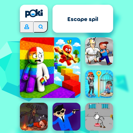
Escape spil