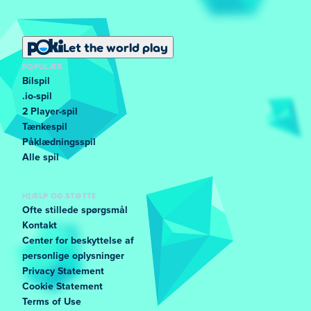
Let the world play
POPULÆR
Bilspil
.io-spil
2 Player-spil
Tænkespil
Påklædningsspil
Alle spil
HJÆLP OG STØTTE
Ofte stillede spørgsmål
Kontakt
Center for beskyttelse af
personlige oplysninger
Privacy Statement
Cookie Statement
Terms of Use