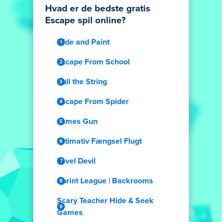
Hvad er de bedste gratis
Escape spil online?
Hide and Paint
Escape From School
Pull the String
Escape From Spider
James Gun
Ultimativ Fængsel Flugt
Level Devil
Sprint League | Backrooms
Scary Teacher Hide & Seek
Games