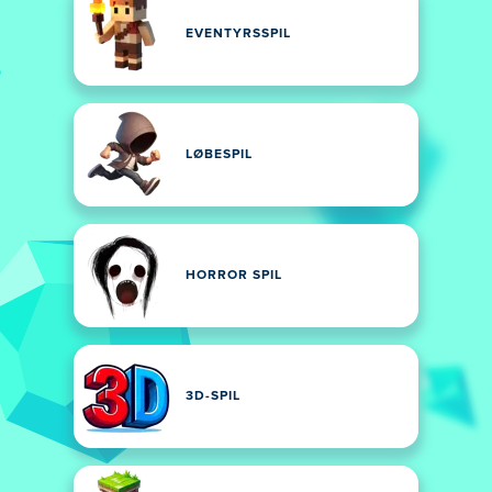
EVENTYRSSPIL
LØBESPIL
HORROR SPIL
3D-SPIL