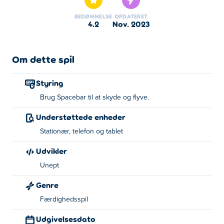
BEDØMMELSE
OPDATERET
4.2
nov. 2023
Om dette spil
Styring
Brug Spacebar til at skyde og flyve.
Understøttede enheder
Stationær, telefon og tablet
Udvikler
Unept
Genre
Færdighedsspil
Udgivelsesdato