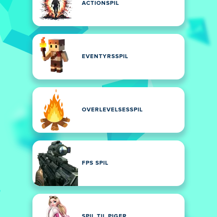
ACTIONSPIL
EVENTYRSSPIL
OVERLEVELSESSPIL
FPS SPIL
SPIL TIL PIGER