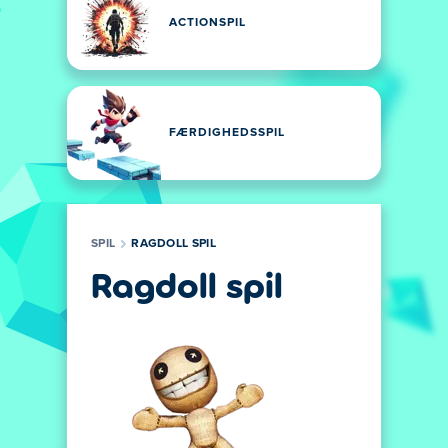
ACTIONSPIL
FÆRDIGHEDSSPIL
SPIL
RAGDOLL SPIL
Ragdoll spil