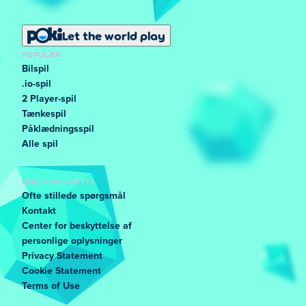
Let the world play
POPULÆR
Bilspil
.io-spil
2 Player-spil
Tænkespil
Påklædningsspil
Alle spil
HJÆLP OG STØTTE
Ofte stillede spørgsmål
Kontakt
Center for beskyttelse af
personlige oplysninger
Privacy Statement
Cookie Statement
Terms of Use