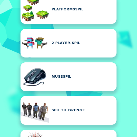
PLATFORMSSPIL
2 PLAYER-SPIL
MUSESPIL
SPIL TIL DRENGE