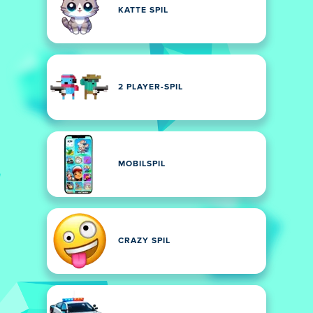
KATTE SPIL
2 PLAYER-SPIL
MOBILSPIL
CRAZY SPIL