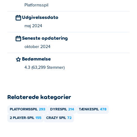
En ret mærkelig kanin: Steg den! er skabt af AJ Ordaz.
Platformsspil
Spil deres andre spil på Poki:
A Pretty Odd Bunny
,
cannon-blast og
La Petite Avril
Udgivelsesdato
maj 2024
Hvordan kan jeg spille A Pretty Odd Bunny:
Roast It! gratis?
Seneste opdatering
oktober 2024
Du kan spille A Pretty Odd Bunny: Roast It! gratis på Poki.
Bedømmelse
Kan jeg spille A Pretty Odd Bunny: Roast It! på
4.3 (63,299 Stemmer)
mobile enheder og desktop?
En ret mærkelig kanin: Steg den! kan afspilles på din
computer og mobile enheder
Relaterede kategorier
PLATFORMSSPIL
293
DYRESPIL
214
TÆNKESPIL
478
2 PLAYER-SPIL
155
CRAZY SPIL
72