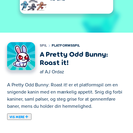
SPIL
PLATFORMSSPIL
A Pretty Odd Bunny:
Roast it!
af
AJ Ordaz
A Pretty Odd Bunny: Roast it! er et platformspil om en
snigende kanin med en mærkelig appetit. Snig dig forbi
kaniner, saml pølser, og steg grise for at gennemføre
baner, mens du holder din hemmelighed.
VIS MERE
I A Pretty Odd Bunny: Roast It! vender den snigende
kanin med en ejendommelig appetit tilbage! Han jager