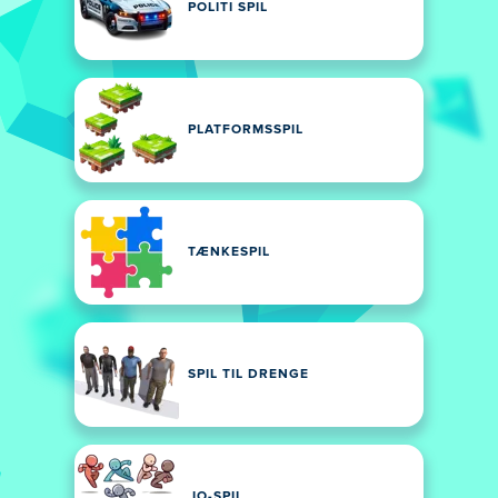
POLITI SPIL
PLATFORMSSPIL
TÆNKESPIL
SPIL TIL DRENGE
.IO-SPIL