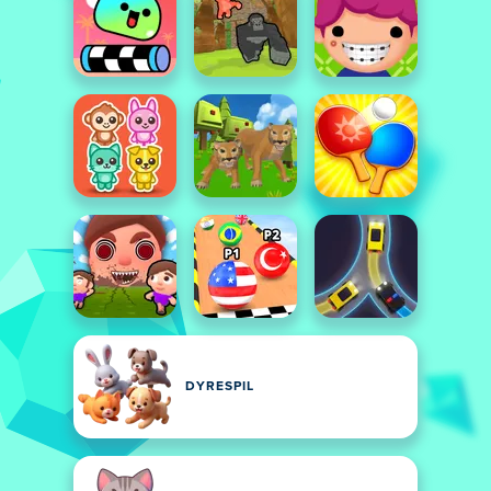
DYRESPIL