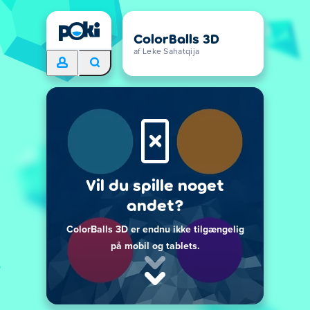
ColorBalls 3D
af Leke Sahatqija
Vil du spille noget
andet?
ColorBalls 3D er endnu ikke tilgængelig
på mobil og tablets.