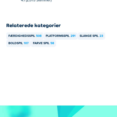
4.1 (2,015 Stemmer)
Relaterede kategorier
FÆRDIGHEDSSPIL
508
PLATFORMSSPIL
291
SLANGE SPIL
23
BOLDSPIL
107
FARVE SPIL
58