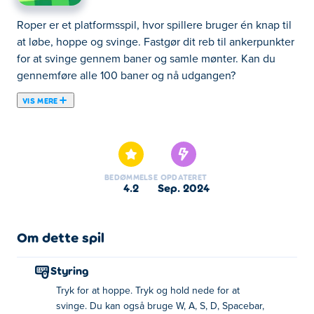
Roper er et platformsspil, hvor spillere bruger én knap til
at løbe, hoppe og svinge. Fastgør dit reb til ankerpunkter
for at svinge gennem baner og samle mønter. Kan du
gennemføre alle 100 baner og nå udgangen?
VIS MERE
Roper er et platformspil, hvor du styrer en løbende
karakter med et enkelt tryk på tværs af mange niveauer
med forhindringer og klipper. Din karakter løber
automatisk og stopper først, når han rammer en fast
BEDØMMELSE
OPDATERET
genstand eller en væg. Tryk og hop på det rigtige
4.2
sep. 2024
tidspunkt for at holde din karakter kørende i den rigtige
retning, og tryk igen og hold nede for at svinge væk fra
platforme med den brune cirkel. Du skal samle alle
Om dette spil
mønterne i niveauet for at fuldføre det. Kan du afslutte
alle 100 niveauer i Roper?
Styring
Tryk for at hoppe. Tryk og hold nede for at
Sådan spiller du Roper
svinge. Du kan også bruge W, A, S, D, Spacebar,