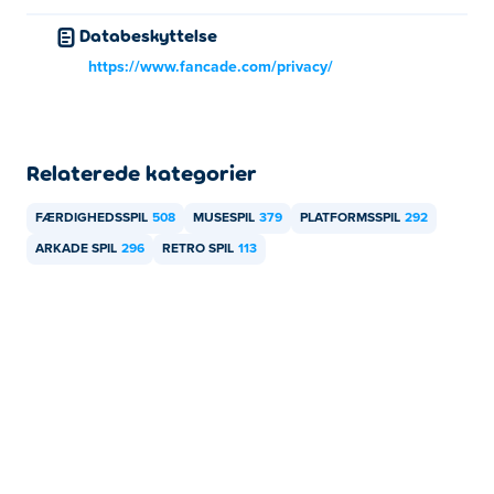
Roper kan spilles på din computer og mobile enheder
Databeskyttelse
som telefoner og tablets.
https://www.fancade.com/privacy/
Relaterede kategorier
FÆRDIGHEDSSPIL
508
MUSESPIL
379
PLATFORMSSPIL
292
ARKADE SPIL
296
RETRO SPIL
113