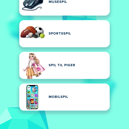
MUSESPIL
SPORTSSPIL
SPIL TIL PIGER
MOBILSPIL