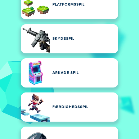
PLATFORMSSPIL
SKYDESPIL
ARKADE SPIL
FÆRDIGHEDSSPIL