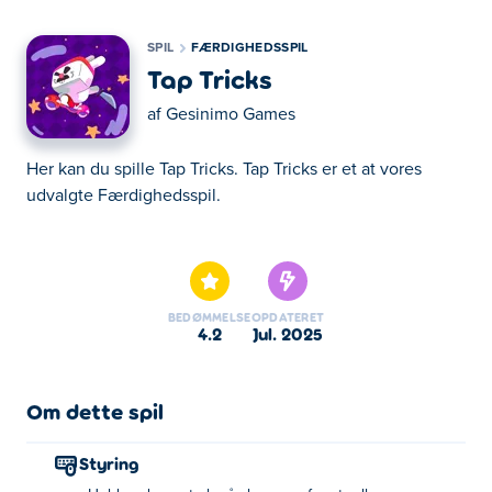
SPIL
FÆRDIGHEDSSPIL
Tap Tricks
af
Gesinimo Games
Her kan du spille Tap Tricks. Tap Tricks er et at vores
udvalgte Færdighedsspil.
Her kan du spille Tap Tricks. Tap Tricks er et at vores
udvalgte Færdighedsspil.
BEDØMMELSE
OPDATERET
4.2
jul. 2025
Om dette spil
Styring