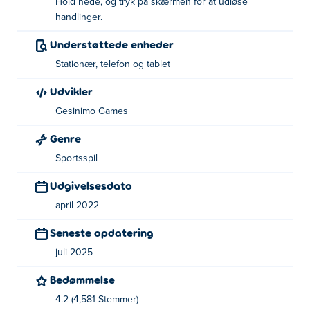
Hold nede, og tryk på skærmen for at udløse
handlinger.
Understøttede enheder
Stationær, telefon og tablet
Udvikler
Gesinimo Games
Genre
Sportsspil
Udgivelsesdato
april 2022
Seneste opdatering
juli 2025
Bedømmelse
4.2 (4,581 Stemmer)