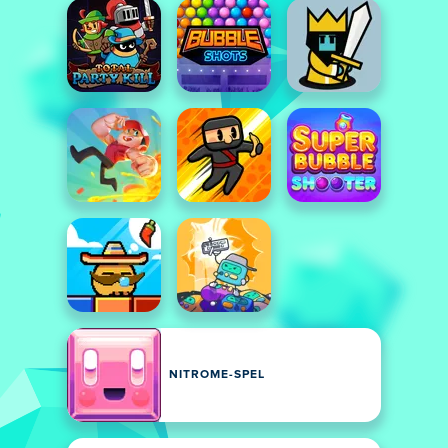
NITROME-SPEL