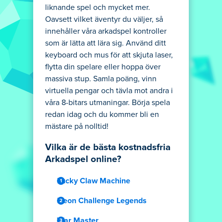
liknande spel och mycket mer.
Oavsett vilket äventyr du väljer, så
innehåller våra arkadspel kontroller
som är lätta att lära sig. Använd ditt
keyboard och mus för att skjuta laser,
flytta din spelare eller hoppa över
massiva stup. Samla poäng, vinn
virtuella pengar och tävla mot andra i
våra 8-bitars utmaningar. Börja spela
redan idag och du kommer bli en
mästare på nolltid!
Vilka är de bästa kostnadsfria
Arkadspel online?
Lucky Claw Machine
Neon Challenge Legends
War Master