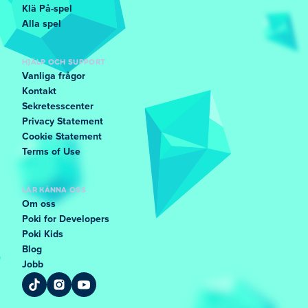
Klä På-spel
Alla spel
HJÄLP OCH SUPPORT
Vanliga frågor
Kontakt
Sekretesscenter
Privacy Statement
Cookie Statement
Terms of Use
LÄR KÄNNA OSS
Om oss
Poki for Developers
Poki Kids
Blog
Jobb