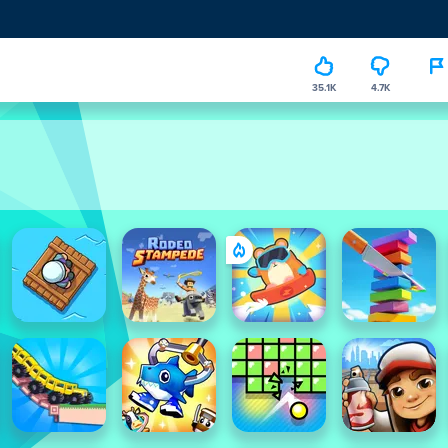
35.1K
4.7K