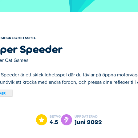
SKICKLIGHETSSPEL
per Speeder
er Cat Games
 Speeder är ett skicklighetsspel där du tävlar på öppna motorväg
, undvik att krocka med andra fordon, och pressa dina reflexer till
MER
eder är ett av våra utvalda Skicklighetsspel.
BETYG
UPPDATERAD
4.5
juni 2022