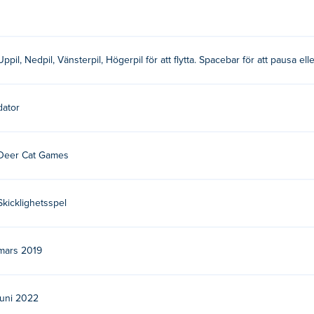
Uppil, Nedpil, Vänsterpil, Högerpil för att flytta. Spacebar för att pausa ell
dator
Deer Cat Games
Skicklighetsspel
mars 2019
juni 2022