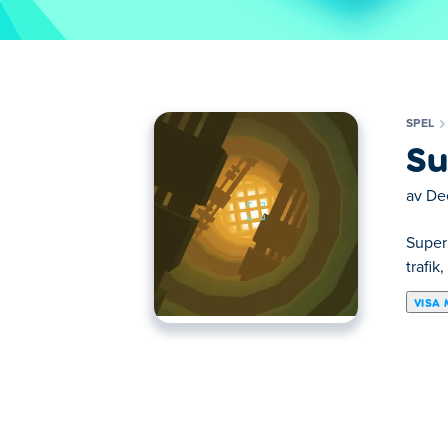
SPEL
Su
av
De
Super
trafik
VISA 
Här kan du spela Super Speeder. Super Spe