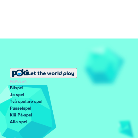
Let the world play
POPULÄR
Bilspel
.io spel
Två spelare spel
Pusselspel
Klä På-spel
Alla spel