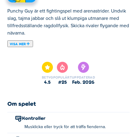
Punchy Guy är ett fightingspel med arenastrider. Undvik
slag, tajma jabbar och slå ut klumpiga utmanare med
tillfredsställande ragdollfysik. Skicka rivaler flygande med
nävarna.
VISA MER
Punchy Guy är ett actionspel där du slår kraftfulla
ragdockfiender ur din väg. Tryck för att sträcka ut din
knytnäve och skicka motståndare iväg med
tillfredsställande KO-fysik. Från snabba jabs till förödande
BETYG
POPULÄRT
UPPDATERAD
uppercuts, tajma dina slag för att krossa vågor av
4.5
#25
feb. 2026
utmanare. Varje träff träffar med effekt. Hur många kan du
slå ut?
Om spelet
Hur spelar jag Punchy Guy?
Kontroller
Klicka med musen för att träffa fienderna.
Musklicka eller tryck för att träffa fienderna.
Vem skapade Punchy Guy?