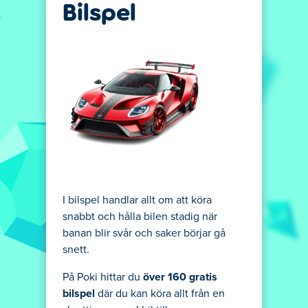
Bilspel
I bilspel handlar allt om att köra
snabbt och hålla bilen stadig när
banan blir svår och saker börjar gå
snett.
På Poki hittar du
över 160 gratis
bilspel
där du kan köra allt från en