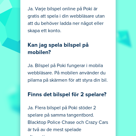
Ja. Varje bilspel online på Poki är
gratis att spela i din webbläsare utan
att du behöver ladda ner något eller
skapa ett konto.
Kan jag spela bilspel på
mobilen?
Ja. Bilspel på Poki fungerar i mobila
webbläsare. På mobilen använder du
pilarna på skärmen för att styra din bil.
Finns det bilspel för 2 spelare?
Ja. Flera bilspel på Poki stöder 2
spelare på samma tangentbord.
Blacktop Police Chase och Crazy Cars
är två av de mest spelade