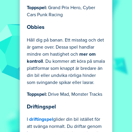
Toppspel:
Grand Prix Hero, Cyber
Cars Punk Racing
Obbies
Håll dig på banan. Ett misstag och det
är game over. Dessa spel handlar
mindre om hastighet och
mer om
kontroll
. Du kommer att köra på smala
plattformar som knappt är bredare än
din bil eller undvika rörliga hinder
som svingande spikar eller lasrar.
Toppspel:
Drive Mad, Monster Tracks
Driftingspel
I
driftingspel
glider din bil istället för
att svänga normalt. Du driftar genom