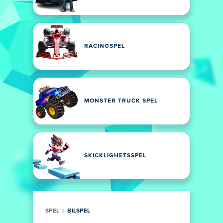
RACINGSPEL
MONSTER TRUCK SPEL
SKICKLIGHETSSPEL
SPEL
BILSPEL