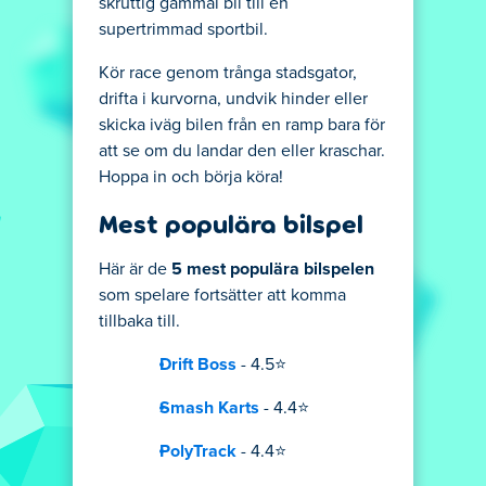
skruttig gammal bil till en
supertrimmad sportbil.
Kör race genom trånga stadsgator,
drifta i kurvorna, undvik hinder eller
skicka iväg bilen från en ramp bara för
att se om du landar den eller kraschar.
Hoppa in och börja köra!
Mest populära bilspel
Här är de
5 mest populära bilspelen
som spelare fortsätter att komma
tillbaka till.
Drift Boss
- 4.5⭐
Smash Karts
- 4.4⭐
PolyTrack
- 4.4⭐