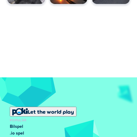
Let the world play
POPULÄR
Bilspel
.io spel