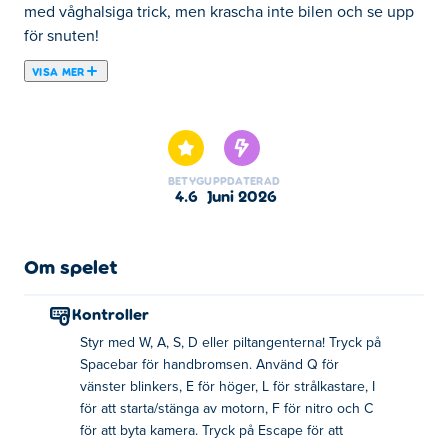
med våghalsiga trick, men krascha inte bilen och se upp
för snuten!
VISA MER
Här kan du spela City Car Driving: Stunt Master. City Car
Driving: Stunt Master är ett av våra utvalda Bilspel.
BETYG
UPPDATERAD
4.6
juni 2026
Om spelet
Kontroller
Styr med W, A, S, D eller piltangenterna! Tryck på
Spacebar för handbromsen. Använd Q för
vänster blinkers, E för höger, L för strålkastare, I
för att starta/stänga av motorn, F för nitro och C
för att byta kamera. Tryck på Escape för att