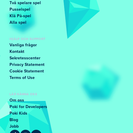
Två spelare spel
Pusselspel
Klä På-spel
Alla spel
HJÄLP OCH SUPPORT
Vanliga frågor
Kontakt
Sekretesscenter
Privacy Statement
Cookie Statement
Terms of Use
LÄR KÄNNA OSS
Om oss
Poki for Developers
Poki Kids
Blog
Jobb