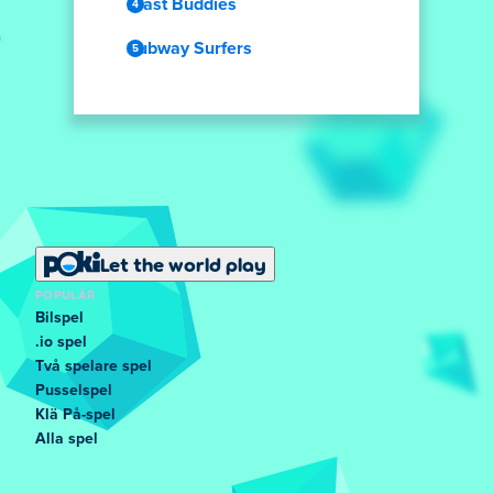
Blast Buddies
Subway Surfers
Let the world play
POPULÄR
Bilspel
.io spel
Två spelare spel
Pusselspel
Klä På-spel
Alla spel