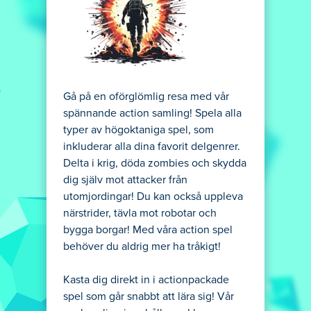
Gå på en oförglömlig resa med vår
spännande action samling! Spela alla
typer av högoktaniga spel, som
inkluderar alla dina favorit delgenrer.
Delta i krig, döda zombies och skydda
dig själv mot attacker från
utomjordingar! Du kan också uppleva
närstrider, tävla mot robotar och
bygga borgar! Med våra action spel
behöver du aldrig mer ha tråkigt!
Kasta dig direkt in i actionpackade
spel som går snabbt att lära sig! Vår