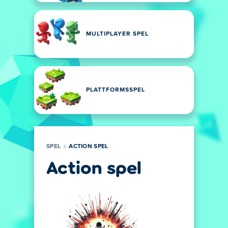
MULTIPLAYER SPEL
PLATTFORMSSPEL
SPEL
ACTION SPEL
Action spel