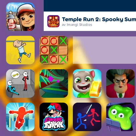
Temple Run 2: Spooky Su
av Imangi Studios