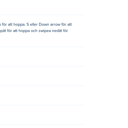
w för att hoppa. S eller Down arrow för att
ppåt för att hoppa och swipea nedåt för