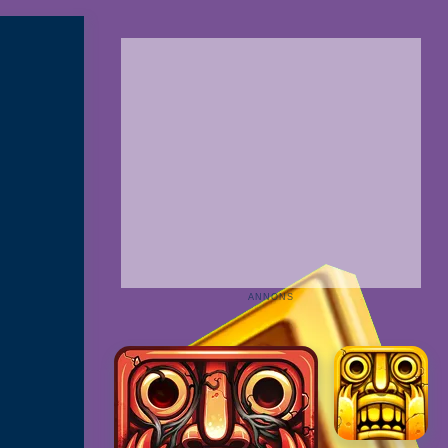
ANNONS