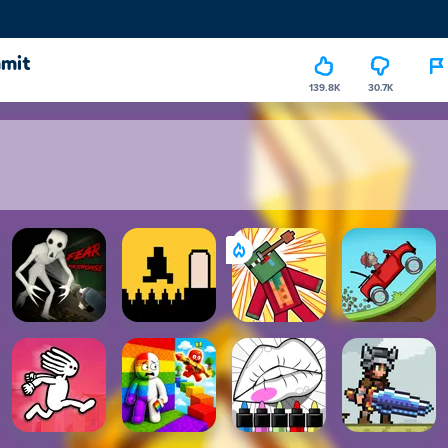
mmit
139.8K
30.7K