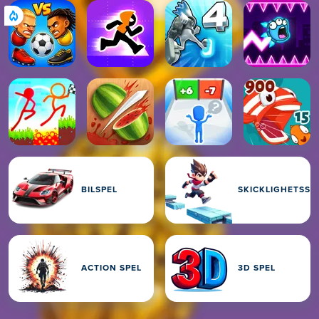
BILSPEL
SKICKLIGHETSSP
ACTION SPEL
3D SPEL