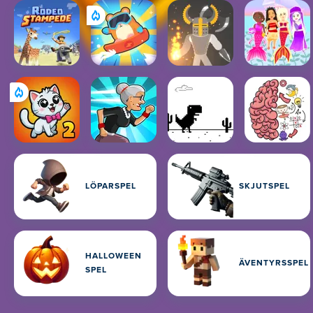
LÖPARSPEL
SKJUTSPEL
HALLOWEEN
ÄVENTYRSSPEL
SPEL