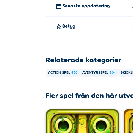
Senaste uppdatering
Betyg
Relaterade kategorier
ACTION SPEL
450
ÄVENTYRSSPEL
304
SKICKL
Fler spel från den här utv