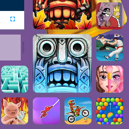
ANNONS