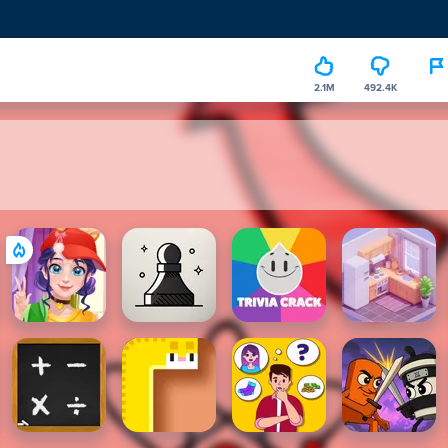
2.1M
492.4K