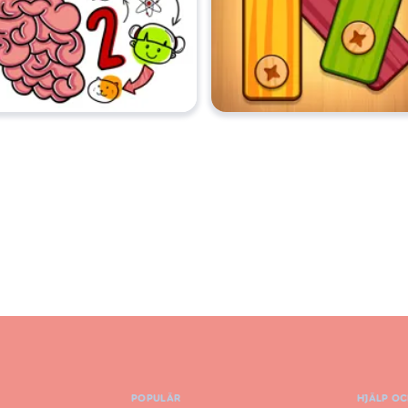
POPULÄR
HJÄLP O