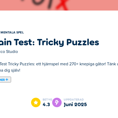
MENTALA SPEL
ain Test: Tricky Puzzles
ico Studio
Test Tricky Puzzles: ett hjärnspel med 270+ knepiga gåtor! Tänk 
 dig själv!
MER
. Brain Test: Tricky Puzzles är ett av våra utvalda Mentala spel.
BETYG
UPPDATERAD
4.3
juni 2025