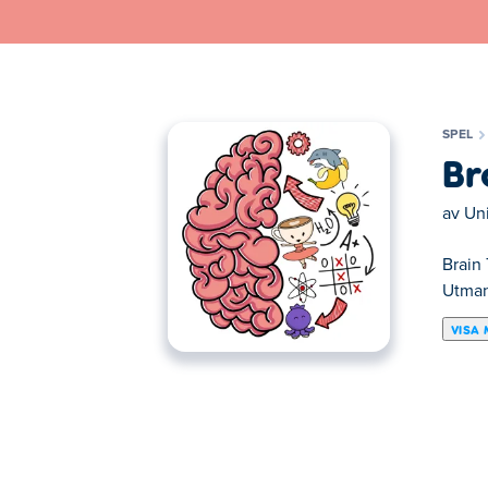
SPEL
Br
av
Un
Brain 
Utmana
VISA 
Här kan du spela Brain Test: Tricky Puzzles