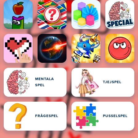
MENTALA
TJEJSPEL
SPEL
FRÅGESPEL
PUSSELSPEL