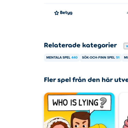
Betyg
Relaterade kategorier
V
MENTALA SPEL
440
SÖK-OCH-FINN SPEL
51
MU
Fler spel från den här utv