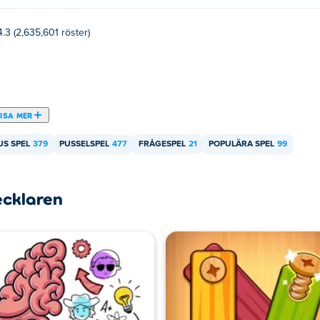
4.3 (2,635,601 röster)
ISA MER
S SPEL
379
PUSSELSPEL
477
FRÅGESPEL
21
POPULÄRA SPEL
99
ecklaren