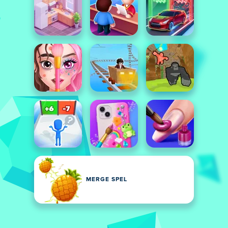
MERGE SPEL