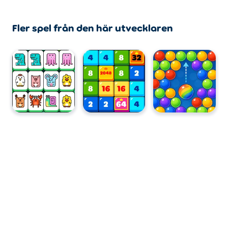
Fler spel från den här utvecklaren