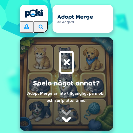
Adopt Merge
av Adgard
Spela något annat?
Adopt Merge är inte tillgängligt på mobil
och surfplattor ännu.