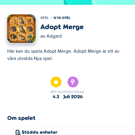
SPEL
NYA SPEL
Adopt Merge
av
Adgard
Här kan du spela Adopt Merge. Adopt Merge är ett av
våra utvalda Nya spel.
Här kan du spela Adopt Merge. Adopt Merge är ett av
våra utvalda Nya spel.
BETYG
UPPDATERAD
4.3
juli 2026
Om spelet
Stödda enheter