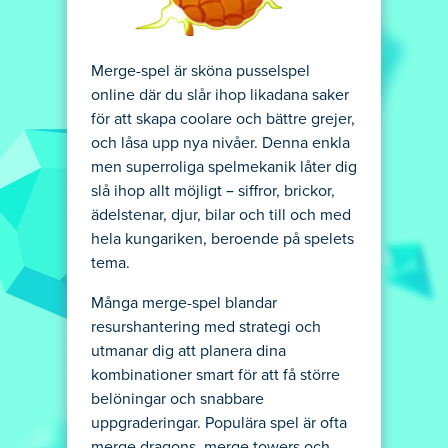
Merge-spel är sköna pusselspel
online där du slår ihop likadana saker
för att skapa coolare och bättre grejer,
och låsa upp nya nivåer. Denna enkla
men superroliga spelmekanik låter dig
slå ihop allt möjligt – siffror, brickor,
ädelstenar, djur, bilar och till och med
hela kungariken, beroende på spelets
tema.
Många merge-spel blandar
resurshantering med strategi och
utmanar dig att planera dina
kombinationer smart för att få större
belöningar och snabbare
uppgraderingar. Populära spel är ofta
merge dragons, merge towers och