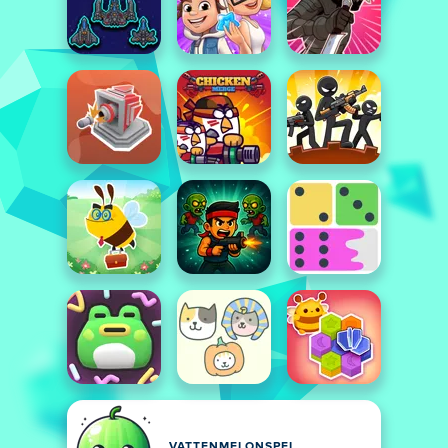
VATTENMELONSPEL