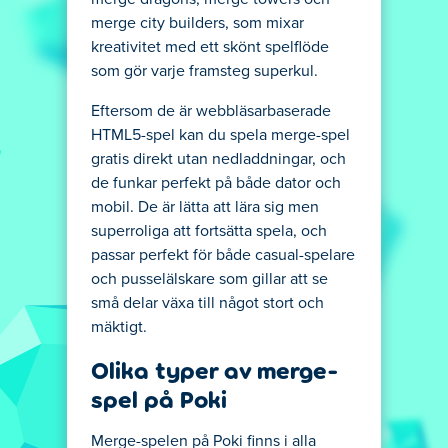
merge city builders, som mixar
kreativitet med ett skönt spelflöde
som gör varje framsteg superkul.
Eftersom de är webbläsarbaserade
HTML5-spel kan du spela merge-spel
gratis direkt utan nedladdningar, och
de funkar perfekt på både dator och
mobil. De är lätta att lära sig men
superroliga att fortsätta spela, och
passar perfekt för både casual-spelare
och pusselälskare som gillar att se
små delar växa till något stort och
mäktigt.
Olika typer av merge-
spel på Poki
Merge-spelen på Poki finns i alla